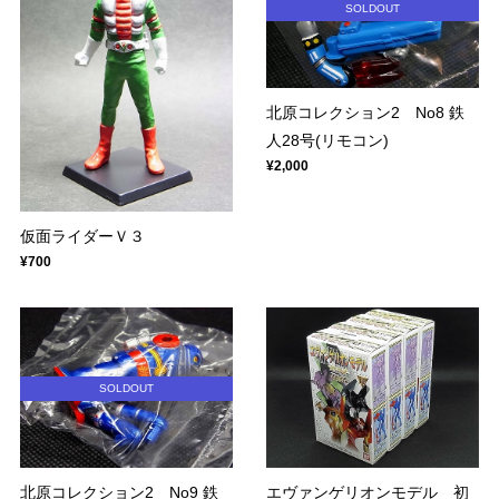
SOLDOUT
北原コレクション2 No8 鉄
人28号(リモコン)
¥2,000
仮面ライダーＶ３
¥700
SOLDOUT
北原コレクション2 No9 鉄
エヴァンゲリオンモデル 初