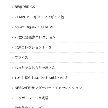
BE@RBRICK
ZEMAITIS ギターフィギュア他
figuax・figuax_EXTREME
20世紀漫画家コレクション
北原コレクション１・２
ブライス
ちっちゃなおもちゃ屋さん
むかし懐かしロボット vol.1・vol.2
NESCAFE サンダーバードメカセレクション
トッポ・ジージョ劇場
超像革命シリーズ