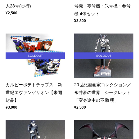
人28号(歩行)
号機・零号機・弐号機・参号
¥2,500
機 4体セット
¥3,800
SOLDOUT
SOLDOUT
カルビーポテトチップス 新
20世紀漫画家コレクション／
世紀エヴァンゲリオン【未開
永井豪の世界 シークレット
封品】
「変身途中の不動 明」
¥3,000
¥2,500