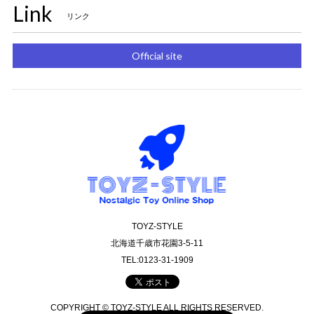
Link
リンク
Official site
TOYZ-STYLE
北海道千歳市花園3-5-11
TEL:0123-31-1909
COPYRIGHT © TOYZ-STYLE ALL RIGHTS RESERVED.