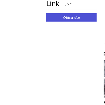
Link
リンク
Official site