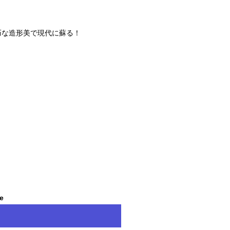
精巧な造形美で現代に蘇る！
le