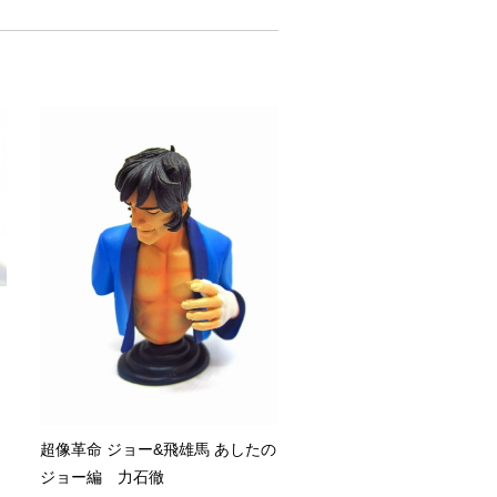
列
超像革命 ジョー&飛雄馬 あしたの
ジョー編 力石徹