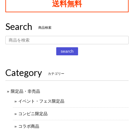
送料無料
2021/11/13
Search
タイムスリップグリコ第四弾 13.だるまストーブ
商品検索
2020/12/02
丁寧な梱包で本日受け取りました。 だるまストーブ探してた
search
のでとても嬉しいです 扇風機もブタの蚊取り線香も可愛いで
す。 ありがとうございました。
Category
カテゴリー
限定品・非売品
イベント・フェス限定品
コンビニ限定品
コラボ商品