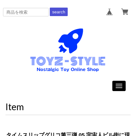
search
Toggle
navigati
Item
タイムスリップグリコ第三弾 05.宇宙人ビル街に現