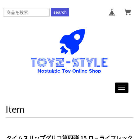
search
Toggle
navigati
Item
タイムスリップグリコ第四弾 15.ロ－ライフレック