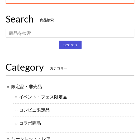
Search
タイムスリップグリコ第四弾 13.だるまストーブ
商品検索
2020/12/02
丁寧な梱包で本日受け取りました。 だるまストーブ探してた
search
のでとても嬉しいです 扇風機もブタの蚊取り線香も可愛いで
す。 ありがとうございました。
Category
カテゴリー
限定品・非売品
イベント・フェス限定品
コンビニ限定品
コラボ商品
シークレット・レア