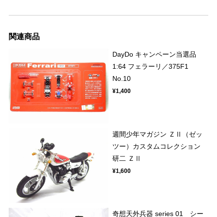
関連商品
DayDo キャンペーン当選品
1:64 フェラーリ／375F1
No.10
¥1,400
週間少年マガジン ＺⅡ（ゼッ
ツー）カスタムコレクション
研二 ＺⅡ
¥1,600
奇想天外兵器 series 01 シー