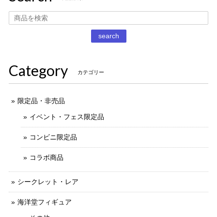
2020/12/02
丁寧な梱包で本日受け取りました。 だるまストーブ探してた
search
のでとても嬉しいです 扇風機もブタの蚊取り線香も可愛いで
す。 ありがとうございました。
Category
カテゴリー
限定品・非売品
イベント・フェス限定品
コンビニ限定品
コラボ商品
シークレット・レア
海洋堂フィギュア