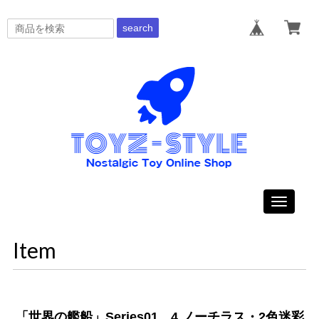
search
Toggle
navigati
Item
「世界の艦船」Series01 4.ノーチラス・2色迷彩