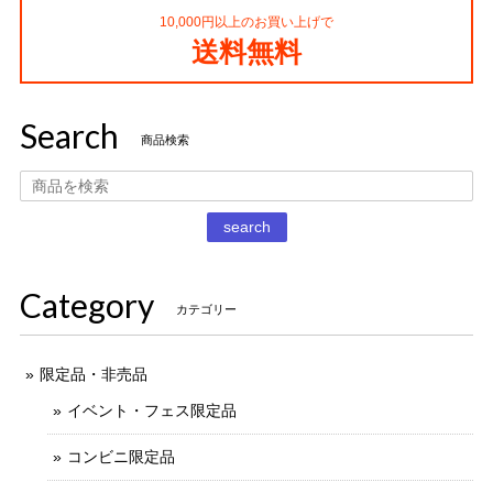
10,000円以上のお買い上げで
コカ・コーラ プロサッカーフィギュア MIMIATURES 全20種
送料無料
2021/11/13
Search
タイムスリップグリコ第四弾 13.だるまストーブ
商品検索
2020/12/02
丁寧な梱包で本日受け取りました。 だるまストーブ探してた
search
のでとても嬉しいです 扇風機もブタの蚊取り線香も可愛いで
す。 ありがとうございました。
Category
カテゴリー
限定品・非売品
イベント・フェス限定品
コンビニ限定品