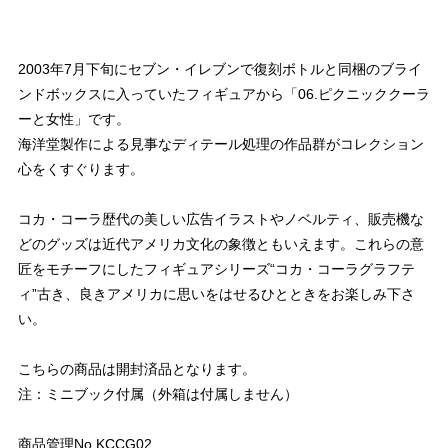
2003年7月下旬にセブン・イレブンで復刻ボトルと同梱のブライ
ンドボックスに入っていたフィギュアから「06.ピクニッククーラ
ーと女性」です。
海洋堂製作による見事なディテール処理の作品群がコレクション
心をくすぐります。
コカ・コーラ歴代の美しい広告イラストやノベルティ、販売機な
どのグッズは近代アメリカ文化の象徴ともいえます。これらの意
匠をモチーフにしたフィギュアシリーズ“コカ・コーラグラフテ
ィ”古き、良きアメリカに思いをはせるひとときをお楽しみ下さ
い。
こちらの商品は開封済品となります。
注：ミニブック付属（外箱は付属しません）
商品管理No.KCCG02