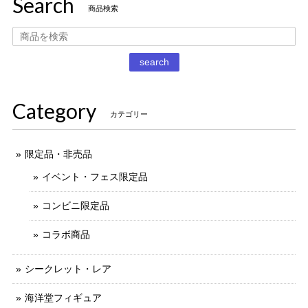
Search
タイムスリップグリコ第四弾 13.だるまストーブ
商品検索
2020/12/02
丁寧な梱包で本日受け取りました。 だるまストーブ探してた
search
のでとても嬉しいです 扇風機もブタの蚊取り線香も可愛いで
す。 ありがとうございました。
Category
カテゴリー
限定品・非売品
イベント・フェス限定品
コンビニ限定品
コラボ商品
シークレット・レア
海洋堂フィギュア