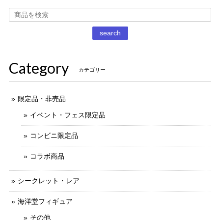
2020/12/02
丁寧な梱包で本日受け取りました。 だるまストーブ探してた
search
のでとても嬉しいです 扇風機もブタの蚊取り線香も可愛いで
す。 ありがとうございました。
Category
カテゴリー
限定品・非売品
イベント・フェス限定品
コンビニ限定品
コラボ商品
シークレット・レア
海洋堂フィギュア
その他