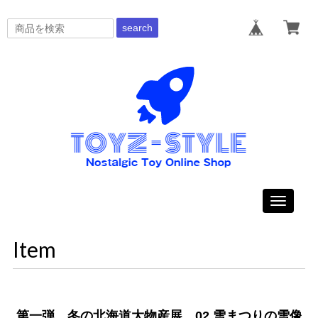
search
Toggle
navigati
Item
第一弾 冬の北海道大物産展 02.雪まつりの雪像