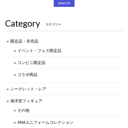
丁寧な梱包で本日受け取りました。 だるまストーブ探してた
search
のでとても嬉しいです 扇風機もブタの蚊取り線香も可愛いで
す。 ありがとうございました。
Category
カテゴリー
限定品・非売品
イベント・フェス限定品
コンビニ限定品
コラボ商品
シークレット・レア
海洋堂フィギュア
その他
ANAユニフォームコレクション