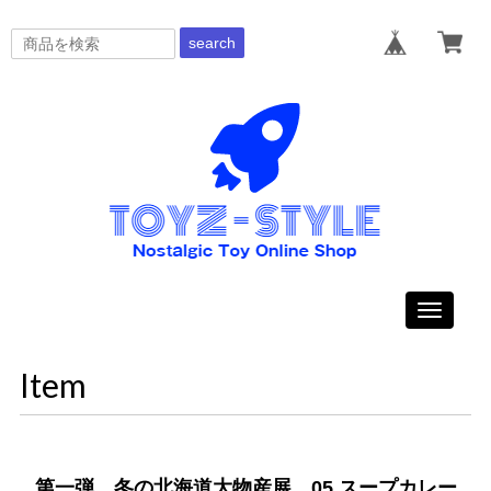
search
Toggle
navigati
Item
第一弾 冬の北海道大物産展 05.スープカレー