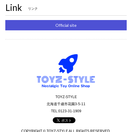
Link
リンク
Official site
TOYZ-STYLE
北海道千歳市花園3-5-11
TEL:0123-31-1909
COPYRIGHT © TOYZ-STYLE ALL RIGHTS RESERVED.