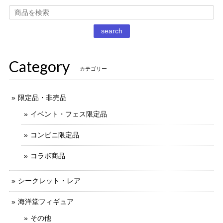
2020/12/02
丁寧な梱包で本日受け取りました。 だるまストーブ探してた
search
のでとても嬉しいです 扇風機もブタの蚊取り線香も可愛いで
す。 ありがとうございました。
Category
カテゴリー
限定品・非売品
イベント・フェス限定品
コンビニ限定品
コラボ商品
シークレット・レア
海洋堂フィギュア
その他