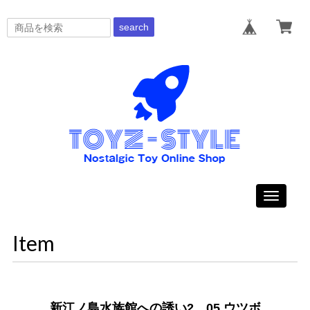
search
Toggle
navigati
Item
新江ノ島水族館への誘い2 05.ウツボ