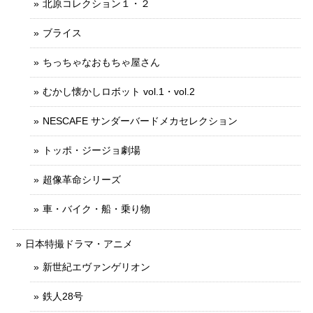
北原コレクション１・２
ブライス
ちっちゃなおもちゃ屋さん
むかし懐かしロボット vol.1・vol.2
NESCAFE サンダーバードメカセレクション
トッポ・ジージョ劇場
超像革命シリーズ
車・バイク・船・乗り物
日本特撮ドラマ・アニメ
新世紀エヴァンゲリオン
鉄人28号