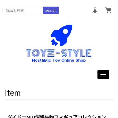
search
Toggle
navigati
Item
ダイドーMIU深海生物フィギュアコレクション