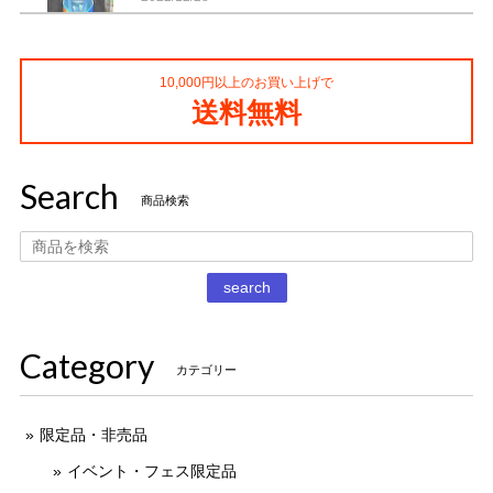
10,000円以上のお買い上げで
コカ・コーラ プロサッカーフィギュア MIMIATURES 全20種
送料無料
2021/11/13
Search
タイムスリップグリコ第四弾 13.だるまストーブ
商品検索
2020/12/02
丁寧な梱包で本日受け取りました。 だるまストーブ探してた
search
のでとても嬉しいです 扇風機もブタの蚊取り線香も可愛いで
す。 ありがとうございました。
Category
カテゴリー
限定品・非売品
イベント・フェス限定品