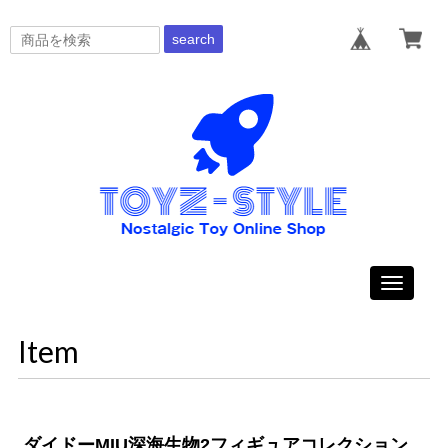
search
Toggle
navigati
Item
ダイドーMIU深海生物2フィギュアコレクション