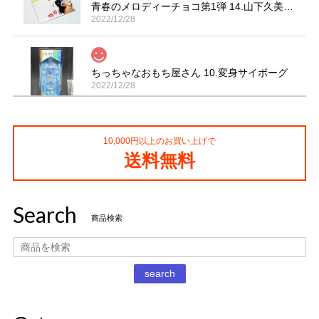
青春のメロディーチョコ第1弾 14.山下久美子「赤坂小町 ドキッ」
2022/12/28
ちっちゃなおもち屋さん 10.変身サイボーグ
2022/12/28
10,000円以上のお買い上げで
コカ・コーラ プロサッカーフィギュア MIMIATURES 全20種
送料無料
2021/11/13
Search
タイムスリップグリコ第四弾 13.だるまストーブ
商品検索
2020/12/02
丁寧な梱包で本日受け取りました。 だるまストーブ探してた
search
のでとても嬉しいです 扇風機もブタの蚊取り線香も可愛いで
す。 ありがとうございました。