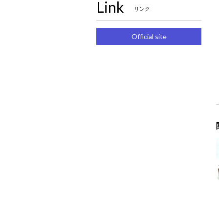
Link
リンク
Official site