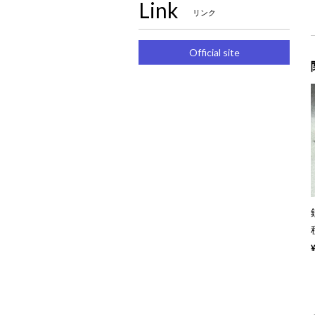
Link
リンク
Official site