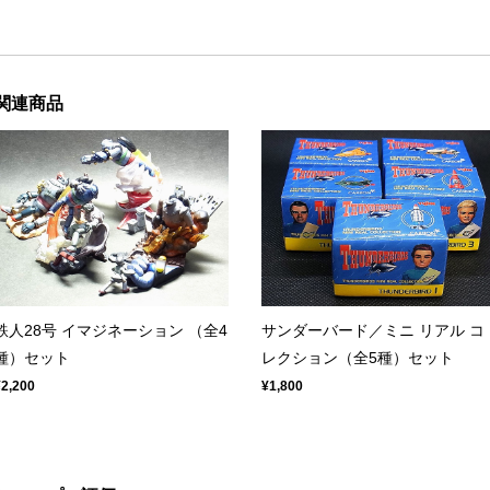
関連商品
鉄人28号 イマジネーション （全4
サンダーバード／ミニ リアル コ
種）セット
レクション（全5種）セット
¥2,200
¥1,800