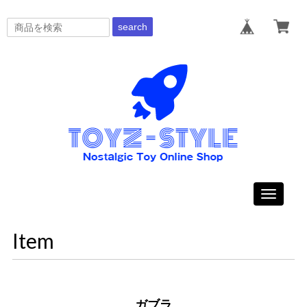
search
Toggle
navigati
Item
ガブラ