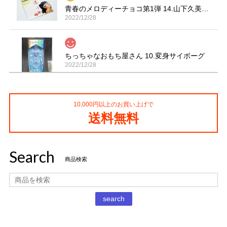
青春のメロディーチョコ第1弾 14.山下久美子「赤坂小町 ドキッ」
2022/12/28
ちっちゃなおもち屋さん 10.変身サイボーグ
2022/12/28
10,000円以上のお買い上げで
コカ・コーラ プロサッカーフィギュア MIMIATURES 全20種
送料無料
2021/11/13
Search
タイムスリップグリコ第四弾 13.だるまストーブ
商品検索
2020/12/02
丁寧な梱包で本日受け取りました。 だるまストーブ探してた
search
のでとても嬉しいです 扇風機もブタの蚊取り線香も可愛いで
す。 ありがとうございました。