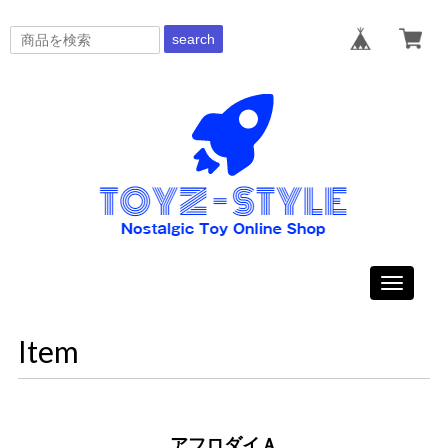
search
Toggle
navigati
Item
アフロダイＡ