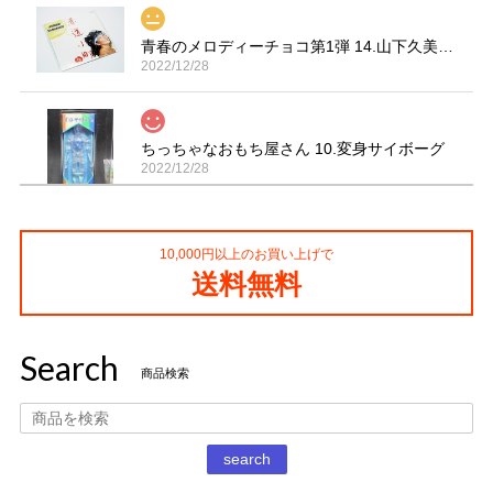
青春のメロディーチョコ第1弾 14.山下久美子「赤坂小町 ドキッ」
2022/12/28
ちっちゃなおもち屋さん 10.変身サイボーグ
2022/12/28
10,000円以上のお買い上げで
コカ・コーラ プロサッカーフィギュア MIMIATURES 全20種
送料無料
2021/11/13
Search
タイムスリップグリコ第四弾 13.だるまストーブ
商品検索
2020/12/02
丁寧な梱包で本日受け取りました。 だるまストーブ探してた
search
のでとても嬉しいです 扇風機もブタの蚊取り線香も可愛いで