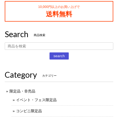
10,000円以上のお買い上げで
コカ・コーラ プロサッカーフィギュア MIMIATURES 全20種
送料無料
2021/11/13
Search
タイムスリップグリコ第四弾 13.だるまストーブ
商品検索
2020/12/02
丁寧な梱包で本日受け取りました。 だるまストーブ探してた
search
のでとても嬉しいです 扇風機もブタの蚊取り線香も可愛いで
す。 ありがとうございました。
Category
カテゴリー
限定品・非売品
イベント・フェス限定品
コンビニ限定品