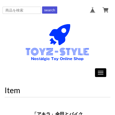
search
Toggle
navigati
Item
「アキラ」金田とバイク