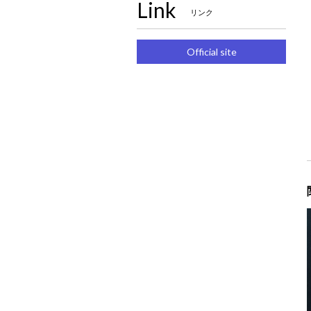
Link
リンク
Official site