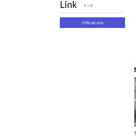
Link
リンク
Official site