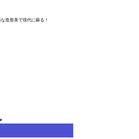
精巧な造形美で現代に蘇る！
le