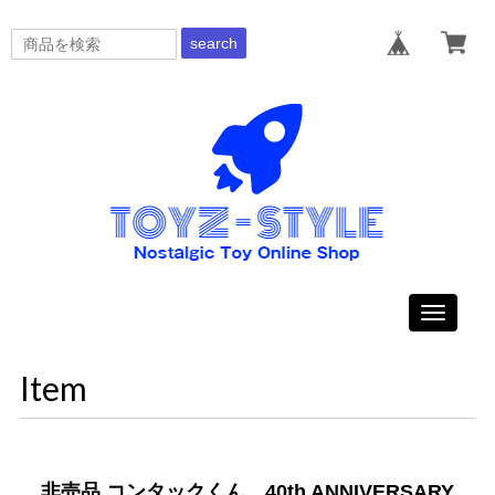
search
Toggle
navigati
Item
非売品 コンタックくん 40th ANNIVERSARY