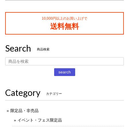
10,000円以上のお買い上げで
コカ・コーラ プロサッカーフィギュア MIMIATURES 全20種
送料無料
2021/11/13
Search
タイムスリップグリコ第四弾 13.だるまストーブ
商品検索
2020/12/02
丁寧な梱包で本日受け取りました。 だるまストーブ探してた
search
のでとても嬉しいです 扇風機もブタの蚊取り線香も可愛いで
す。 ありがとうございました。
Category
カテゴリー
限定品・非売品
イベント・フェス限定品