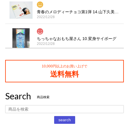
青春のメロディーチョコ第1弾 14.山下久美子「赤坂小町 ドキッ」
2022/12/28
ちっちゃなおもち屋さん 10.変身サイボーグ
2022/12/28
10,000円以上のお買い上げで
コカ・コーラ プロサッカーフィギュア MIMIATURES 全20種
送料無料
2021/11/13
Search
タイムスリップグリコ第四弾 13.だるまストーブ
商品検索
2020/12/02
丁寧な梱包で本日受け取りました。 だるまストーブ探してた
search
のでとても嬉しいです 扇風機もブタの蚊取り線香も可愛いで