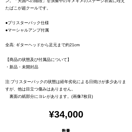
ン。「天国への階段」を演奏中のキメキメのステージ衣装に咥え
たばこが超クールです。
●ブリスターパック仕様
●マーシャルアンプ付属
全高: ギターヘッドから足元まで約21cm
【商品の状態及び付属品について】
・新品・未開封品
注:ブリスターパックの状態は経年劣化による日焼けが多少ありま
すが、他は目立つ傷みはありません。
裏面の紙部分にヨレがあります。(画像7枚目)
¥34,000
数量