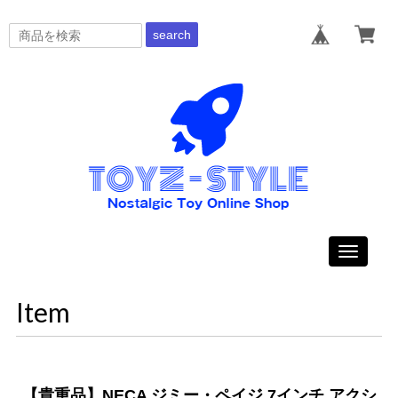
search
Toggle
navigati
Item
【貴重品】NECA ジミー・ペイジ 7インチ アクシ