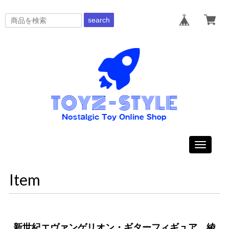
search
Toggle
navigati
Item
新世紀エヴァンゲリオン・ギターフィギュア 綾