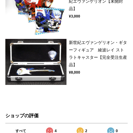
紀エヴァンゲリオン【未開封
品】
¥3,000
新世紀エヴァンゲリオン・ギタ
ーフィギュア 綾波レイ スト
ラトキャスター【完全受注生産
品】
¥8,000
ショップの評価
すべて
4
2
0