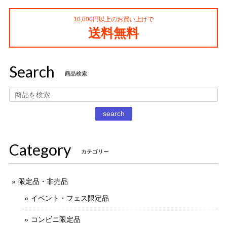
10,000円以上のお買い上げで
コカ・コーラ プロサッカーフィギュア MIMIATURES 全20種
送料無料
2021/11/13
Search
タイムスリップグリコ第四弾 13.だるまストーブ
商品検索
2020/12/02
丁寧な梱包で本日受け取りました。 だるまストーブ探してた
search
のでとても嬉しいです 扇風機もブタの蚊取り線香も可愛いで
す。 ありがとうございました。
Category
カテゴリー
限定品・非売品
イベント・フェス限定品
コンビニ限定品