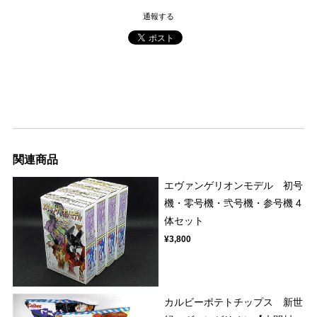
通報する
関連商品
エヴァンゲリオンモデル 初号
機・零号機・弐号機・参号機 4
体セット
¥3,800
カルビーポテトチップス 新世