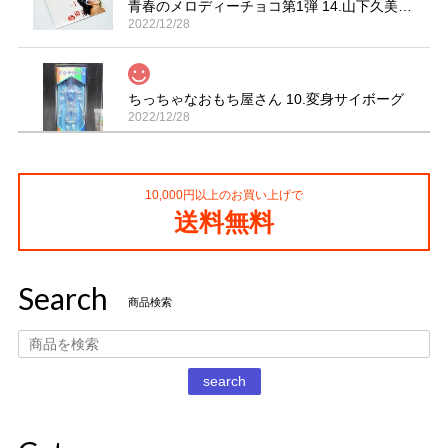
青春のメロディーチョコ第1弾 14.山下久美子「赤坂小町 ドキッ」
2022/12/28
ちっちゃなおもち屋さん 10.変身サイボーグ
2022/12/28
10,000円以上のお買い上げで
コカ・コーラ プロサッカーフィギュア MIMIATURES 全20種
送料無料
2021/11/13
Search
タイムスリップグリコ第四弾 13.だるまストーブ
商品検索
2020/12/02
丁寧な梱包で本日受け取りました。 だるまストーブ探してた
search
のでとても嬉しいです 扇風機もブタの蚊取り線香も可愛いで
す。 ありがとうございました。