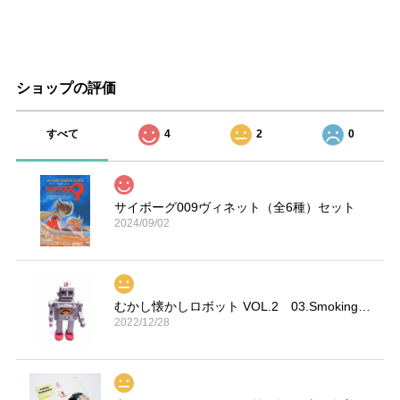
ショップの評価
すべて
4
2
0
サイボーグ009ヴィネット（全6種）セット
2024/09/02
むかし懐かしロボット VOL.2 03.Smoking Space Man
2022/12/28