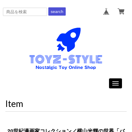
search
Toggle
navigati
Item
20世紀漫画家コレクション／横山光輝の世界「バ