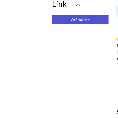
Link
リンク
Official site