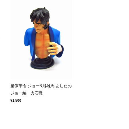
列
超像革命 ジョー&飛雄馬 あしたの
ジョー編 力石徹
¥1,500