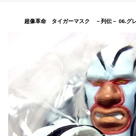
超像革命 タイガーマスク －列伝－ 06.グ